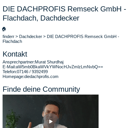
DIE DACHPROFIS Remseck GmbH -
Flachdach, Dachdecker
🏠
finderr
>
Dachdecker
>
DIE DACHPROFIS Remseck GmbH -
Flachdach
Kontakt
Ansprechpartner:
Murat Shurdhaj
E-Mail:
aW5mb0BkaWVkYWNocHJvZmlzLmNvbQ==
Telefon:
07146 / 9392499
Homepage:
diedachprofis.com
Finde deine Community