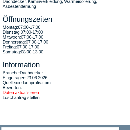
Dachdecker, Kaminverkleidung, Wärmeisolierung,
Asbestentfernung
Öffnungszeiten
Montag:
07:00-17:00
Dienstag:
07:00-17:00
Mittwoch:
07:00-17:00
Donnerstag:
07:00-17:00
Freitag:
07:00-17:00
Samstag:
08:00-13:00
Information
Branche:
Dachdecker
Eingetragen:
23.06.2026
Quelle:
diedachprofis.com
Bewerten:
Daten aktualisieren
Löschantrag stellen