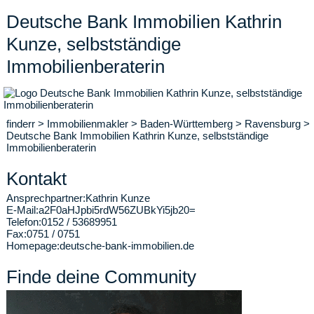
Deutsche Bank Immobilien Kathrin
Kunze, selbstständige
Immobilienberaterin
finderr
>
Immobilienmakler
>
Baden-Württemberg
>
Ravensburg
>
Deutsche Bank Immobilien Kathrin Kunze, selbstständige
Immobilienberaterin
Kontakt
Ansprechpartner:
Kathrin Kunze
E-Mail:
a2F0aHJpbi5rdW56ZUBkYi5jb20=
Telefon:
0152 / 53689951
Fax:
0751 / 0751
Homepage:
deutsche-bank-immobilien.de
Finde deine Community