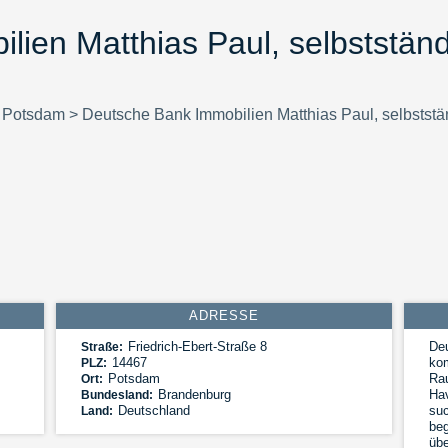
ien Matthias Paul, selbstständ
>
Potsdam
>
Deutsche Bank Immobilien Matthias Paul, selbststä
ADRESSE
Friedrich-Ebert-Straße 8
Deu
Straße:
14467
kom
PLZ:
Potsdam
Ra
Ort:
Brandenburg
Hav
Bundesland:
Deutschland
suc
Land:
beg
übe