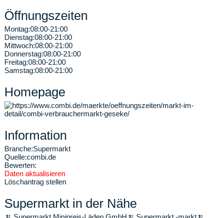
Öffnungszeiten
Montag:
08:00-21:00
Dienstag:
08:00-21:00
Mittwoch:
08:00-21:00
Donnerstag:
08:00-21:00
Freitag:
08:00-21:00
Samstag:
08:00-21:00
Homepage
Information
Branche:
Supermarkt
Quelle:
combi.de
Bewerten:
Daten aktualisieren
Löschantrag stellen
Supermarkt in der Nähe
🍌
Supermarkt Minipreis-Läden GmbH
🍌
Supermarkt -markt
🍌