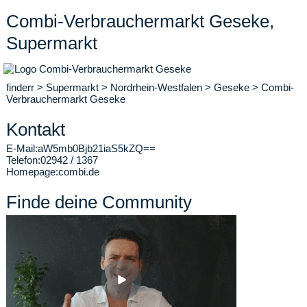
Combi-Verbrauchermarkt Geseke,
Supermarkt
finderr
>
Supermarkt
>
Nordrhein-Westfalen
>
Geseke
>
Combi-
Verbrauchermarkt Geseke
Kontakt
E-Mail:
aW5mb0Bjb21iaS5kZQ==
Telefon:
02942 / 1367
Homepage:
combi.de
Finde deine Community