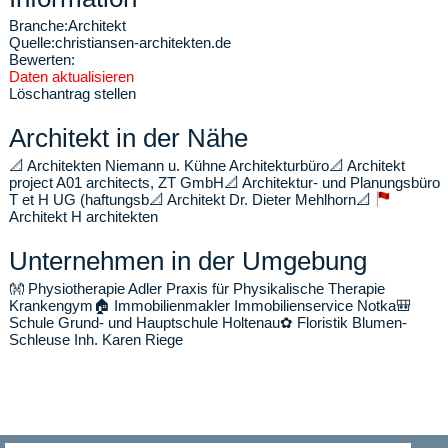
Branche:
Architekt
Quelle:
christiansen-architekten.de
Bewerten:
Daten aktualisieren
Löschantrag stellen
Architekt in der Nähe
📐
Architekten Niemann u. Kühne Architekturbüro
📐
Architekt
project A01 architects, ZT GmbH
📐
Architektur- und Planungsbüro
T et H UG (haftungsb
📐
Architekt Dr. Dieter Mehlhorn
📐
Architekt H architekten
Unternehmen in der Umgebung
👐
Physiotherapie Adler Praxis für Physikalische Therapie
Krankengym
🏠
Immobilienmakler Immobilienservice Notka
🎒
Schule Grund- und Hauptschule Holtenau
✿
Floristik Blumen-
Schleuse Inh. Karen Riege