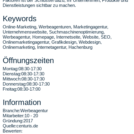
Faktoren ist der Schlüssel dazu, Ihr Unternehmen, Produkte und
Dienstleistungen sichtbar zu machen.
Keywords
Online-Marketing, Werbeagenturen, Marketingagentur,
Unternehmenswebsite, Suchmaschinenoptimierung,
Werbeagentur, Homepage, Internetseite, Website, SEO,
Onlinemarketingagentur, Grafikdesign, Webdesign,
Onlinemarketing, Internetagentur, Hachenburg
Öffnungszeiten
Montag:
08:30-17:30
Dienstag:
08:30-17:30
Mittwoch:
08:30-17:30
Donnerstag:
08:30-17:30
Freitag:
08:30-17:00
Information
Branche:
Werbeagentur
Mitarbeiter:
10 - 20
Gründung:
2017
Quelle:
centuris.de
Bewerten: