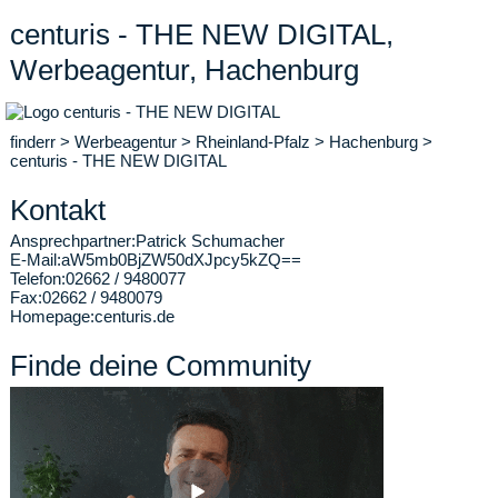
centuris - THE NEW DIGITAL,
Werbeagentur, Hachenburg
finderr
>
Werbeagentur
>
Rheinland-Pfalz
>
Hachenburg
>
centuris - THE NEW DIGITAL
Kontakt
Ansprechpartner:
Patrick Schumacher
E-Mail:
aW5mb0BjZW50dXJpcy5kZQ==
Telefon:
02662 / 9480077
Fax:
02662 / 9480079
Homepage:
centuris.de
Finde deine Community