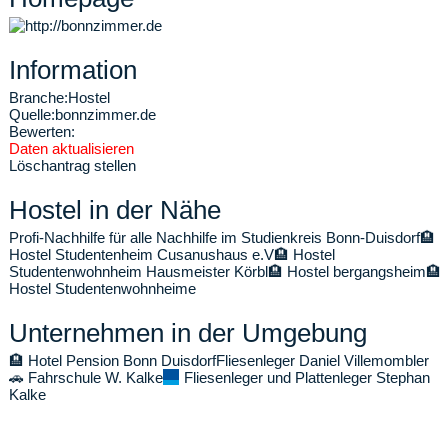
Information
Branche:
Hostel
Quelle:
bonnzimmer.de
Bewerten:
Daten aktualisieren
Löschantrag stellen
Hostel in der Nähe
Profi-Nachhilfe für alle Nachhilfe im Studienkreis Bonn-Duisdorf
🏨
Hostel Studentenheim Cusanushaus e.V
🏨
Hostel
Studentenwohnheim Hausmeister Körbl
🏨
Hostel bergangsheim
🏨
Hostel Studentenwohnheime
Unternehmen in der Umgebung
🏨
Hotel Pension Bonn Duisdorf
Fliesenleger Daniel Villemombler
🚗
Fahrschule W. Kalke
Fliesenleger und Plattenleger Stephan
Kalke