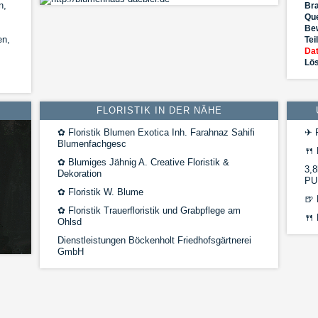
n,
Br
Que
Be
en,
Tei
Dat
Lös
FLORISTIK IN DER NÄHE
✿
Floristik Blumen Exotica Inh. Farahnaz Sahifi
✈
R
Blumenfachgesc
🍴
✿
Blumiges Jähnig A. Creative Floristik &
3,8
Dekoration
PU
✿
Floristik W. Blume
🍺
✿
Floristik Trauerfloristik und Grabpflege am
🍴
Ohlsd
Dienstleistungen Böckenholt Friedhofsgärtnerei
GmbH