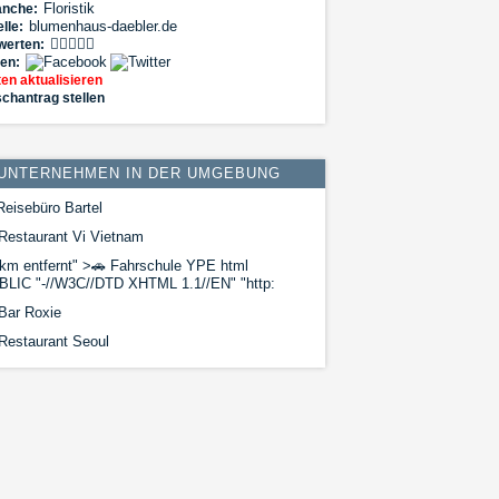
Floristik
anche:
blumenhaus-daebler.de
lle:
werten:
len:
en aktualisieren
chantrag stellen
UNTERNEHMEN IN DER UMGEBUNG
eisebüro Bartel
Restaurant Vi Vietnam
km entfernt" >
🚗
Fahrschule YPE html
BLIC "-//W3C//DTD XHTML 1.1//EN" "http:
Bar Roxie
Restaurant Seoul