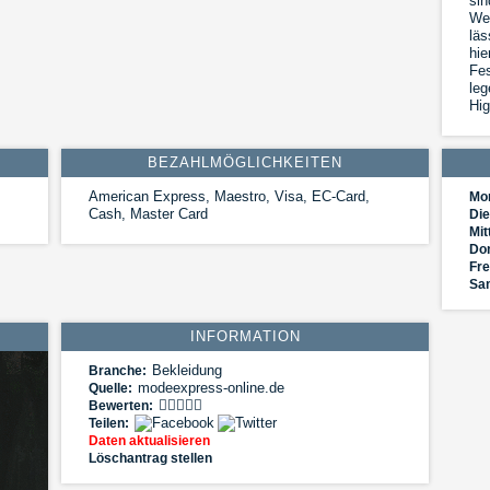
sin
Weg
läs
hie
Fes
leg
Hig
BEZAHLMÖGLICHKEITEN
American Express, Maestro, Visa, EC-Card,
Mo
Cash, Master Card
Die
Mit
Do
Fre
Sa
INFORMATION
Bekleidung
Branche:
modeexpress-online.de
Quelle:
Bewerten:
Teilen:
Daten aktualisieren
Löschantrag stellen