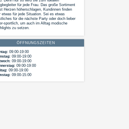
d. Denn nur so wird sie zum idealen
begleiter für jede Frau. Das große Sortiment
st Herzen höherschlagen, Kundinnen finden
r etwas für jede Situation. Sei es etwas
tliches für die nächste Party oder doch lieber
er-sportlich, um auch im Alltag modische
hlights zu setzen.
ÖFFNUNGSZEITEN
09:00-19:00
ntag:
09:00-19:00
nstag:
09:00-19:00
twoch:
09:00-19:00
nnerstag:
09:00-19:00
itag:
09:00-15:00
mstag: