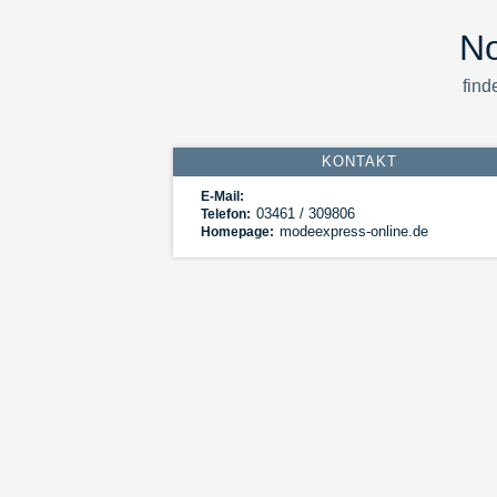
No
find
KONTAKT
E-Mail:
03461 / 309806
Telefon:
modeexpress-online.de
Homepage: