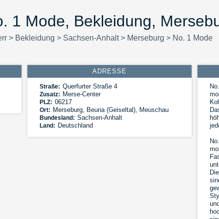
. 1 Mode, Bekleidung, Merseb
err
>
Bekleidung
>
Sachsen-Anhalt
>
Merseburg
>
No. 1 Mode
ADRESSE
Querfurter Straße 4
No.
Straße:
Merse-Center
mod
Zusatz:
06217
Kol
PLZ:
Merseburg
,
Beuna (Geiseltal), Meuschau
Das
Ort:
Sachsen-Anhalt
höh
Bundesland:
Deutschland
jed
Land:
No.
mod
Fas
unt
Die
sin
gew
Sty
und
hoc