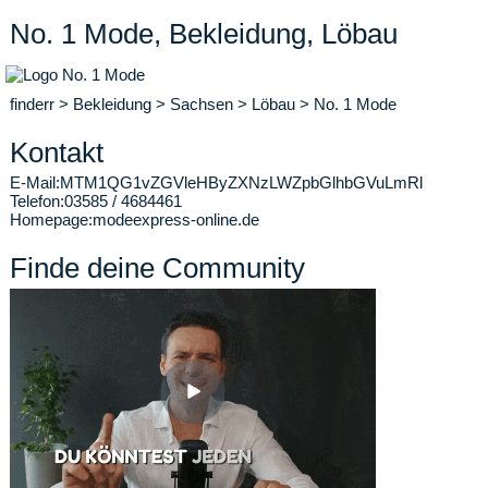
No. 1 Mode, Bekleidung, Löbau
finderr
>
Bekleidung
>
Sachsen
>
Löbau
>
No. 1 Mode
Kontakt
E-Mail:
MTM1QG1vZGVleHByZXNzLWZpbGlhbGVuLmRl
Telefon:
03585 / 4684461
Homepage:
modeexpress-online.de
Finde deine Community