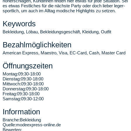
höherschlagen, Kundinnen finden hier etwas für jede Situation. Sei
es etwas Festliches für die nächste Party oder doch lieber leger-
sportlich, um auch im Alltag modische Highlights zu setzen.
Keywords
Bekleidung, Löbau, Bekleidungsgeschäft, Kleidung, Outfit
Bezahlmöglichkeiten
American Express, Maestro, Visa, EC-Card, Cash, Master Card
Öffnungszeiten
Montag:
09:30-18:00
Dienstag:
09:30-18:00
Mittwoch:
09:30-18:00
Donnerstag:
09:30-18:00
Freitag:
09:30-18:00
Samstag:
09:30-12:00
Information
Branche:
Bekleidung
Quelle:
modeexpress-online.de
Bewerten: