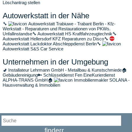
Löschantrag stellen
Autowerkstatt in der Nähe
🔧
Autowerkstatt Trabiuwe - Trabant Berlin - Kfz-
Werkstatt - Reparaturen und Restaurationen von PKWs.
Unfallinstandse
🔧
Autowerkstatt HS Kraftfahrzeugtechnik
🔧
Autowerkstatt Hellersdorf KFZ Reparaturen zu Disco
🔧
Autowerkstatt Lackdoktor Abschleppdienst Berlin
🔧
Autowerkstatt S&S Car Service
Unternehmen in der Umgebung
🚽
Installateur Lehrmann GmbH - Metallbau & Kunstschmiede
🏠
Gebäudereinigung
🔑
Schlüsseldienst Fen Eine
Kurierdienst
ALPHA-TRANS GmbH
🏠
Immobilienmakler SOLANA -
Hausverwaltung & Immobilien
finderr