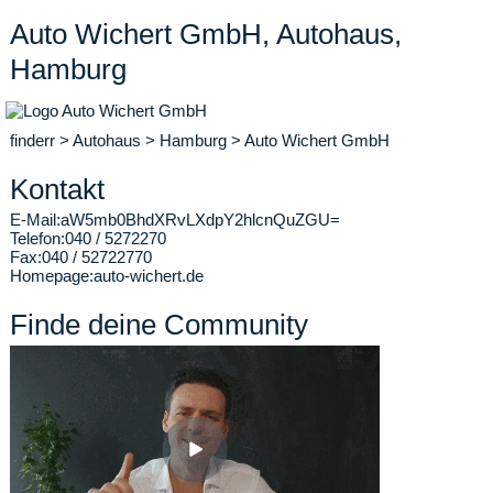
Auto Wichert GmbH, Autohaus,
Hamburg
finderr
>
Autohaus
>
Hamburg
>
Auto Wichert GmbH
Kontakt
E-Mail:
aW5mb0BhdXRvLXdpY2hlcnQuZGU=
Telefon:
040 / 5272270
Fax:
040 / 52722770
Homepage:
auto-wichert.de
Finde deine Community