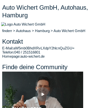
Auto Wichert GmbH, Autohaus,
Hamburg
finderr
>
Autohaus
>
Hamburg
>
Auto Wichert GmbH
Kontakt
E-Mail:
aW5mb0BhdXRvLXdpY2hlcnQuZGU=
Telefon:
040 / 251516801
Homepage:
auto-wichert.de
Finde deine Community