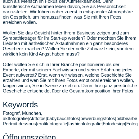
auch als Mensch im Fokus der Aufmerksamkeit. Denn
künstlerische Aufnahmen leben davon, Sie als Persönlichkeit
darzustellen. Wir führen daher zuerst in entspannter Atmosphäre
ein Gespräch, um herauszufinden, was Sie mit Ihren Fotos
erreichen wollen.
Wollen Sie das Gesicht hinter Ihrem Business zeigen und zum
Sympathieträger für Ihr Start-up werden? Oder möchten Sie Ihrem
Liebsten mit ästhetischen Aktaufnahmen ein ganz besonderes
Geschenk machen? Wollen Sie der nette Zahnarzt sein, vor dem
wirklich kein Kind Angst haben muss?
​Oder wollen Sie sich in Ihrer Branche positionieren als der
Experte, der mit seinem Fachwissen und seiner Erfahrung jedes
Event aufwertet? Erst, wenn wir wissen, welche Geschichte Sie
erzählen und wen Sie mit Ihren Fotos emotional erreichen wollen,
fangen wir an, Sie in Szene zu setzen. Denn Ihre ganz persönliche
Geschichte entscheidet über die Gesamtkomposition Ihrer Fotos.
Keywords
Fotograf, München,
aktfotografie|Aktfotos|babybauchfotos|bewerbungsfotos|bildbearbe
Portrait|dessous|erotikfotografie|fashionfotografie|Fotodesign|Fotogr
Öffnungszeiten