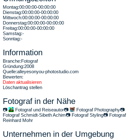
Montag:
00:00:00-00:00:00
Dienstag:
00:00:00-00:00:00
Mittwoch:
00:00:00-00:00:00
Donnerstag:
00:00:00-00:00:00
Freitag:
00:00:00-00:00:00
Samstag:
-
Sonntag:
-
Information
Branche:
Fotograf
Gründung:
2008
Quelle:
alleyesonyou-photostudio.com
Bewerten:
Daten aktualisieren
Löschantrag stellen
Fotograf in der Nähe
📷
Fotograf und Reiseautor
📷
Fotograf Photography
📷
Fotograf Schmidt-Sibeth Achim
📷
Fotograf Styling
📷
Fotograf
Reinhard Mohr
Unternehmen in der Umgebung