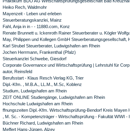
Praktikum BDO AG Wirtschaftsprüfungsgesellschaft Bad Kreuznac
Heiko Rech, Waldmohr
Mayenzeit - Leben und erleben
Steuerberatungskanzlei, Mainz
Fahl, Anja in in - - 11880.com, Konz
Renate Brunnett u. Ickenroth Rainer Steuerberater u. Kögler Wolfga
May, Philippen und Kollegen GmbH Steuerberatungsgesellschaft, 
Karl Strubel Steuerberater, Ludwigshafen am Rhein
Jochen Herrmann, Frankenthal (Pfalz)
Steuerkanzlei Schwebe, Giesdorf
Corporate Governance und Wirtschaftsprüfung | Lehrstuhl für Corp
autor, Reinsfeld
Berufsstart - Klaus Resch Verlag KG, Trier
Dipl.-Kfm. , M.B.A., LL.M., M.Sc, Koblenz
Studium, Ludwigshafen am Rhein
ZEIT ONLINE Studiengänge, Ludwigshafen am Rhein
Hochschule Ludwigshafen am Rhein
ffnungszeiten Dipl.-Kfm. Wirtschaftsprüfung-Bendorf Kreis Mayen 
, M. Sc. - Kompetenzträger - Wirtschaftsprüfung - Fakultät WIWI - 
Büchner Richard, Ludwigshafen am Rhein
Meffert Hans-Jürgen, Alzey