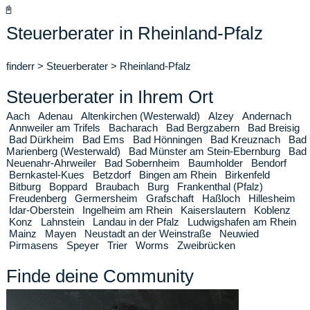
📓
Steuerberater in Rheinland-Pfalz
finderr
>
Steuerberater
>
Rheinland-Pfalz
Steuerberater in Ihrem Ort
Aach
Adenau
Altenkirchen (Westerwald)
Alzey
Andernach
Annweiler am Trifels
Bacharach
Bad Bergzabern
Bad Breisig
Bad Dürkheim
Bad Ems
Bad Hönningen
Bad Kreuznach
Bad
Marienberg (Westerwald)
Bad Münster am Stein-Ebernburg
Bad
Neuenahr-Ahrweiler
Bad Sobernheim
Baumholder
Bendorf
Bernkastel-Kues
Betzdorf
Bingen am Rhein
Birkenfeld
Bitburg
Boppard
Braubach
Burg
Frankenthal (Pfalz)
Freudenberg
Germersheim
Grafschaft
Haßloch
Hillesheim
Idar-Oberstein
Ingelheim am Rhein
Kaiserslautern
Koblenz
Konz
Lahnstein
Landau in der Pfalz
Ludwigshafen am Rhein
Mainz
Mayen
Neustadt an der Weinstraße
Neuwied
Pirmasens
Speyer
Trier
Worms
Zweibrücken
Finde deine Community