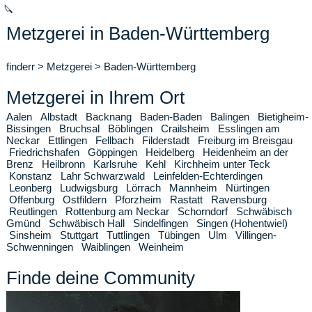
🔪
Metzgerei in Baden-Württemberg
finderr
>
Metzgerei
>
Baden-Württemberg
Metzgerei in Ihrem Ort
Aalen
Albstadt
Backnang
Baden-Baden
Balingen
Bietigheim-
Bissingen
Bruchsal
Böblingen
Crailsheim
Esslingen am
Neckar
Ettlingen
Fellbach
Filderstadt
Freiburg im Breisgau
Friedrichshafen
Göppingen
Heidelberg
Heidenheim an der
Brenz
Heilbronn
Karlsruhe
Kehl
Kirchheim unter Teck
Konstanz
Lahr Schwarzwald
Leinfelden-Echterdingen
Leonberg
Ludwigsburg
Lörrach
Mannheim
Nürtingen
Offenburg
Ostfildern
Pforzheim
Rastatt
Ravensburg
Reutlingen
Rottenburg am Neckar
Schorndorf
Schwäbisch
Gmünd
Schwäbisch Hall
Sindelfingen
Singen (Hohentwiel)
Sinsheim
Stuttgart
Tuttlingen
Tübingen
Ulm
Villingen-
Schwenningen
Waiblingen
Weinheim
Finde deine Community