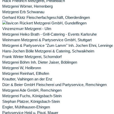
Hack Friedrich Metzgerei, Pfedelbach
Metzgerei Wörner, Herrenberg
Metzgerei Erb Schwanau
Gerhard Klotz Fleischerfachgeschäft, Oberderdingen
Rückert Metzgerei GmbH, Gundelfingen
Vinzenzmurr Metzgerei - Ulm
Metzgerei Heiko Brath - Grill-Catering - Events Karlsruhe
Weinmann Metzgerei & Partyservice GmbH, Stuttgart
Metzgerei & Partyservice "Zum Lamm" Inh. Jochen Ehni, Lenninge
Hans-Jochen Bölle Metzgerei & Catering, Schwaikheim
Frank Winter Metzgerei, Schorndorf
Metzgerei Böhm Inh. Dieter Jaiser, Böblingen
Metzgerei W, Heilbronn
Metzgerei Reinhart, Ellhofen
Krautter, Vaihingen an der Enz
Dürr & Beier GmbH Fleischerei und Partyservice, Remchingen
Metzgerei Ade GmbH, Remchingen
Metzgerei Fuchs, Königsbach-Stein
Stephan Platzer, Königsbach-Stein
Engler, Mühlhausen-Ehingen
Partyservice Heid u. Pisot, Mauer