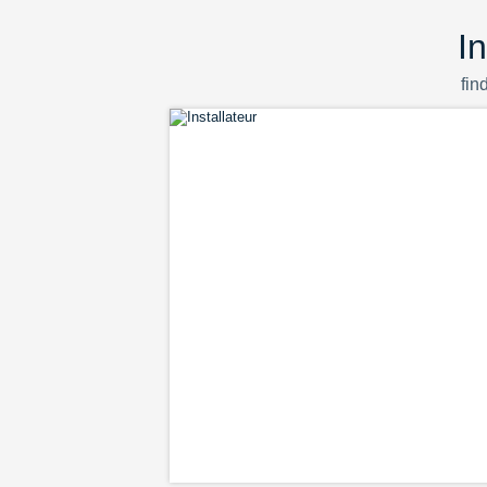
I
fin