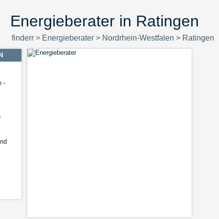
Energieberater in Ratingen
finderr
>
Energieberater
>
Nordrhein-Westfalen
>
Ratingen
N
 -
n
und