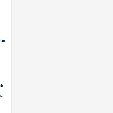
e
Büro
ch
Jan