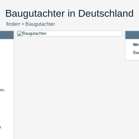
Baugutachter in Deutschland
finderr
>
Baugutachter
Wei
Bau
en,
n