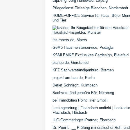
Dipl.-Ing. Jörg Hanewald, Leipzig
Pflegedienst Fleissige Bienchen, Norderstedt
HOME+OFFICE Service für Haus, Büro, Men
und Tier
Ihr Baugutachter für den Hauskauf 
Hauskauf-Inspektor, Münster
ibs-moers.de, Moers
GeMö Hausmeisterservice, Pudagla
KSMLEMKE Exclusives Cardesign, Bielefeld
planue.de, Geretsried
KFZ Sachverständigenbüro, Bremen
projekt-am-bau.de, Berlin
Detlef Schnirch, Kulmbach
Sachverständigenbüro Bär, Nürnberg
bei Immobilien Point Trier GmbH
Leckageortung | Flachdach undicht | Leckortu
Flachdach, Hösbach
IUG-Gommeringer+Partner, Eberbach
Dr. Peer-L. __ Prüfung mineralischer Roh- und