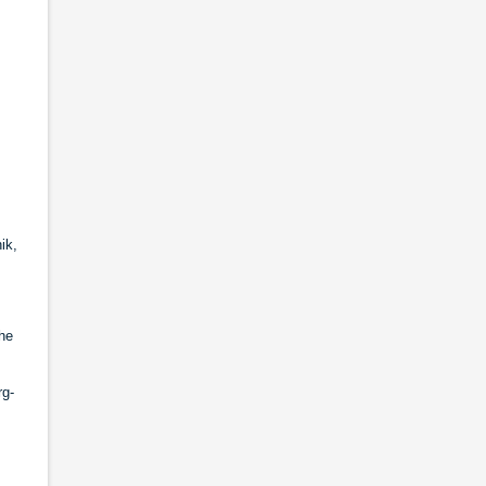
ik,
he
rg-