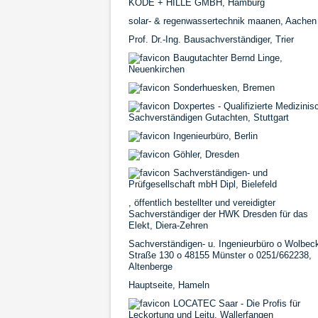
KODE + HILLE GMBH, Hamburg
solar- & regenwassertechnik maanen, Aachen
Prof. Dr.-Ing. Bausachverständiger, Trier
Baugutachter Bernd Linge,
Neuenkirchen
Sonderhuesken, Bremen
Doxpertes - Qualifizierte Medizinis
Sachverständigen Gutachten, Stuttgart
Ingenieurbüro, Berlin
Göhler, Dresden
Sachverständigen- und
Prüfgesellschaft mbH Dipl, Bielefeld
, öffentlich bestellter und vereidigter
Sachverständiger der HWK Dresden für das
Elekt, Diera-Zehren
Sachverständigen- u. Ingenieurbüro o Wolbec
Straße 130 o 48155 Münster o 0251/662238,
Altenberge
Hauptseite, Hameln
LOCATEC Saar - Die Profis für
Leckortung und Leitu, Wallerfangen